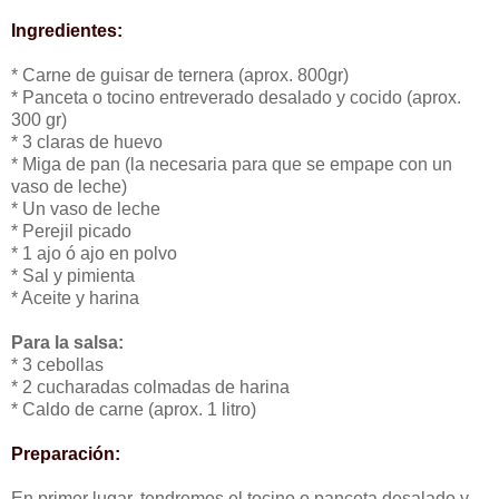
Ingredientes:
* Carne de guisar de ternera (aprox. 800gr)
* Panceta o tocino entreverado desalado y cocido (aprox.
300 gr)
* 3 claras de huevo
* Miga de pan (la necesaria para que se empape con un
vaso de leche)
* Un vaso de leche
* Perejil picado
* 1 ajo ó ajo en polvo
* Sal y pimienta
* Aceite y harina
Para la salsa:
* 3 cebollas
* 2 cucharadas colmadas de harina
* Caldo de carne (aprox. 1 litro)
Preparación:
En primer lugar, tendremos el tocino o panceta desalado y